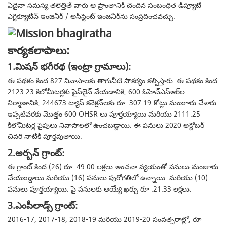
ఏదైనా సమస్య తలెత్తితే వారు ఆ ప్రాంతానికి చెందిన సంబంధిత డిప్యూటీ
ఎగ్జిక్యూటివ్ ఇంజనీర్ / అసిస్టెంట్ ఇంజనీర్‌ను సంప్రదించవచ్చు.
కార్యకలాపాలు:
1.మిషన్ భగీరథ (ఇంట్రా గ్రామాలు):
ఈ పథకం కింద 827 నివాసాలకు తాగునీటి సౌకర్యం కల్పిస్తారు.
ఈ పథకం కింద
2123.23 కిలోమీటర్లకు పైప్‌లైన్ వేయడానికి, 600 ఓహెచ్‌ఎస్‌ఆర్‌ల
నిర్మాణానికి, 244673 ట్యాప్ కనెక్షన్‌లకు రూ .307.19 కోట్లు మంజూరు చేశారు.
ఇప్పటివరకు మొత్తం 600 OHSR లు పూర్తయ్యాయి మరియు 2111.25
కిలోమీటర్ల పైపులు నివాసాలలో ఉంచబడ్డాయి.
ఈ పనులు 2020 అక్టోబర్
చివరి నాటికి పూర్తవుతాయి.
2.అర్బన్ గ్రాంట్:
ఈ గ్రాంట్ కింద (26) రూ .49.00 లక్షలు అంచనా వ్యయంతో పనులు మంజూరు
చేయబడ్డాయి మరియు (16) పనులు పురోగతిలో ఉన్నాయి.
మరియు (10)
పనులు పూర్తయ్యాయి.
పై పనులకు అయ్యే ఖర్చు రూ .21.33 లక్షలు.
3.ఎంపీలాడ్స్ గ్రాంట్:
2016-17, 2017-18, 2018-19 మరియు 2019-20 సంవత్సరాల్లో, రూ