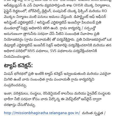
ఆర్‌డబ్ల్యుఎస్ & ఎస్ విభాగం వ్యవహరిస్తుంది
.శాఖ OHSR యొక్క నిర్మాణాలు,
పైప్లైన్ దిద్దటంలో, బోరేవెల్స్ డ్రిల్లింగ్, పంపుసెట్ యొక్క ఫిక్సింగ్ మరియు RO
మొక్కల నిర్మాణం వంటి పనులు అమలు చేస్తుంది. డిపార్ట్మెంట్ ఆఫ్ ఆఫీసర్
అసిస్టెంట్ ఎగ్జిక్యూటివ్ / అసిస్టెంట్ ఎగ్జిక్యూటివ్ ఇంజనీర్గా పిలవబడే ప్రతి
మండలాల్లో సెక్షన్ల అధికారిని కలిగి ఉంది. గ్రామ కార్యదర్శి / సర్పంచ్తో
అనుగుణంగా త్రాగునీరు సరఫరా చేసే నీటిని సంబంధిత నివాసాల ప్రతి
నియోజకవర్గం (గ్రామ పంచాయతీ) తో పర్యవేక్షిస్తారు. ప్రతి నియోజకవర్గంలో ఒక
డిప్యూటీ ఎగ్జిక్యూటివ్ ఇంజనీర్ సెక్షన్ అధికారిపై పర్యవేక్షించటానికి మరియు తన
అధికార పరిధిలో MVS పథకాలు, SVS పథకాలను పర్యవేక్షించటానికి
నియమించబడ్డారు
.
ట్యాప్
కనెక్షన్
:
మిషన్ భగీరథలో ప్రతి ఇంటికి ట్యాప్ కనెక్షన్ ఇవ్వబడుతుంది మరియు ఎవరైనా
మిగిలి ఉంటే వారు సంబంధిత గ్రామ పంచాయతీ గ్రామ కార్యదర్శిని
సంప్రదించవచ్చు.
ఇంకా, పరిశ్రమలు, సంస్థలు, రెసిడెన్షియల్ కాలనీలు మరియు ప్రైవేట్ సంస్థలకు
భారీగా నీటి సరఫరా కోసం వారు పేర్కొన్న ఈ వెబ్‌సైట్‌లో ఆన్‌లైన్ ద్వారా
దరఖాస్తు చేసుకోవచ్చు.
http://missionbhagiratha.telangana.gov.in/
మరింత స్పష్టత /