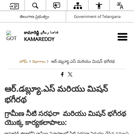
తెలంగాణ ప్రభుత్వం
Government of Telangana
కామారెడ్డి کاما ریڈّی
KAMAREDDY
ఆర్.డబ్ల్యూ.ఎస్ మరియు మిషన్ భగీరథ
హోమ్
విభాగాలు
ఆర్.డబ్ల్యూ.ఎస్ మరియు మిషన్
భగీరథ
గ్రామీణ నీటి సరఫరా మరియు మిషన్ భగీరథ
యొక్క కార్యకలాపాలు:
కామారెడ్డి జిల్లాలోని గ్రామీణ నివాసాలలో నీటి సరఫరా విడుదల చేసిన పనులపై