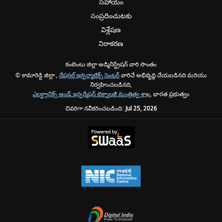
సహాయం
సంప్రదించుటకు
విశ్లేషణ
నిరాకరణ
కంటెంటు జిల్లా అడ్మినిస్ట్రేషన్ వారి సొంతం
© కామారెడ్డి జిల్లా ,
నేషనల్ ఇన్ఫర్మాటిక్స్ సెంటర్
వారిచే అభివృద్ధి చేయబడినది మరియు
నిర్వహించబడినది,
ఎలక్ట్రానిక్స్ అండ్ ఇన్ఫర్మేషన్ టెక్నాలజీ మంత్రిత్వ శాఖ
, భారత ప్రభుత్వం
చివరిగా నవీకరించబడింది:
Jul 25, 2026