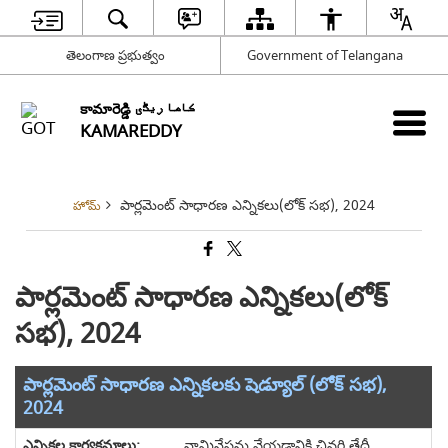
తెలంగాణ ప్రభుత్వం
Government of Telangana
కామారెడ్డి کاما ریڈّی
KAMAREDDY
పార్లమెంట్ సాధారణ ఎన్నికలు(లోక్ సభ), 2024
హోమ్
పార్లమెంట్ సాధారణ ఎన్నికలు(లోక్
సభ), 2024
పార్లమెంట్ సాధారణ ఎన్నికలకు షెడ్యూల్ (లోక్ సభ),
2024
నామినేషన్లు వేయడానికి చివరి తేదీ