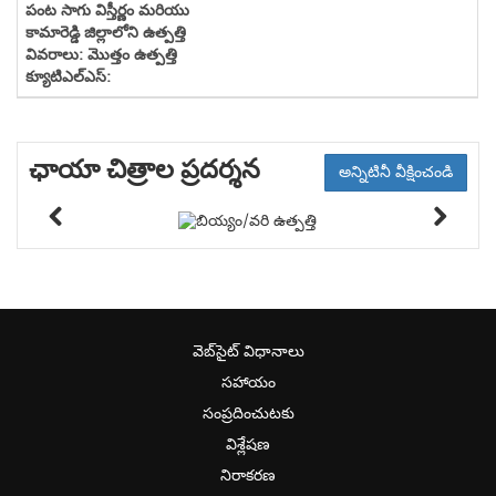
ఛాయా చిత్రాల ప్రదర్శన
అన్నిటినీ వీక్షించండి
వెబ్‌సైట్ విధానాలు
సహాయం
సంప్రదించుటకు
విశ్లేషణ
నిరాకరణ