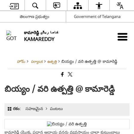
తెలంగాణ ప్రభుత్వం
Government of Telangana
కామారెడ్డి کاما ریڈّی
KAMAREDDY
బియ్యం / వరి ఉత్పత్తి @ కామారెడ్డి
హోమ్
పర్యాటక
ఉత్పత్తి
బియ్యం / వరి ఉత్పత్తి @ కామారెడ్డి
రకం:
సహజమైన
పంటలు
కామారెడ్డి యొక్క ప్రధాన ఆదాయ వనరు వ్యవసాయం చాలా కుటుంబాలు