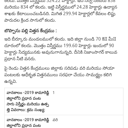
కలదు. మొత్తం విస్తీర్ణము 324.22 హెక్టార్లు. ఇది సర్వే నెంబరు 838
మరియు 834 లో కలదు. ఇట్టి విస్తీర్ణములో 24.28 హెక్టార్లు ఉద్యాన
శాఖకు కేటాయించబడినది. మిగిత 299.94 హెక్టార్లలో కేవలం లిప్టు
పారుదల క్రింద సాగులో కలదు.
బొప్పాసు పల్లి విత్తన కేంద్రము :
ఇది బీర్కూరు మండలములో కలదు. ఇది జిల్లా నుండి 70 కిII మీII
దూరంలో కలదు. మొత్తం విస్తీర్ణము 199.60 హెక్టార్లు ఇందులో 90
హెక్టార్లు సేద్యమునకు అవునుగానున్నది. దీనికి నిజాంసాగర్ కాలువ
ప్రధాన నీటి వనరు.
పై రెండు విత్తన కేంద్రములు జిల్లాకు సరిపడు వరి మరియు సోయా
పంటలకు ఆధీకృత విత్తనములు సరఫరా చేయు సామర్ధ్యం కలిగి
ఉన్నవి.
1
వరి