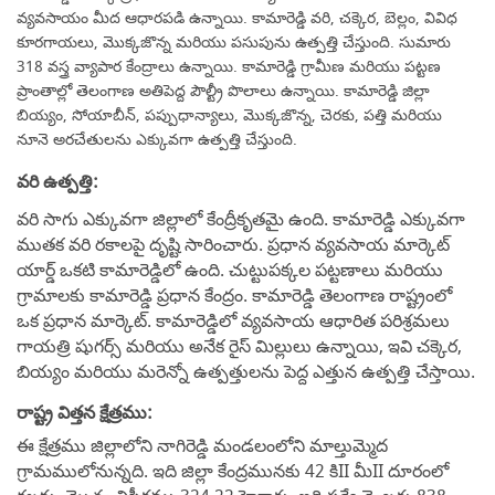
వ్యవసాయం మీద ఆధారపడి ఉన్నాయి. కామారెడ్డి వరి, చక్కెర, బెల్లం, వివిధ
కూరగాయలు, మొక్కజొన్న మరియు పసుపును ఉత్పత్తి చేస్తుంది. సుమారు
318 వస్త్ర వ్యాపార కేంద్రాలు ఉన్నాయి. కామారెడ్డి గ్రామీణ మరియు పట్టణ
ప్రాంతాల్లో తెలంగాణ అతిపెద్ద పౌల్ట్రీ పొలాలు ఉన్నాయి. కామారెడ్డి జిల్లా
బియ్యం, సోయాబీన్, పప్పుధాన్యాలు, మొక్కజొన్న, చెరకు, పత్తి మరియు
నూనె అరచేతులను ఎక్కువగా ఉత్పత్తి చేస్తుంది.
వరి ఉత్పత్తి:
వరి సాగు ఎక్కువగా జిల్లాలో కేంద్రీకృతమై ఉంది. కామారెడ్డి ఎక్కువగా
ముతక వరి రకాలపై దృష్టి సారించారు. ప్రధాన వ్యవసాయ మార్కెట్
యార్డ్ ఒకటి కామారెడ్డిలో ఉంది. చుట్టుపక్కల పట్టణాలు మరియు
గ్రామాలకు కామారెడ్డి ప్రధాన కేంద్రం. కామారెడ్డి తెలంగాణ రాష్ట్రంలో
ఒక ప్రధాన మార్కెట్. కామారెడ్డిలో వ్యవసాయ ఆధారిత పరిశ్రమలు
గాయత్రి షుగర్స్ మరియు అనేక రైస్ మిల్లులు ఉన్నాయి, ఇవి చక్కెర,
బియ్యం మరియు మరెన్నో ఉత్పత్తులను పెద్ద ఎత్తున ఉత్పత్తి చేస్తాయి.
రాష్ట్ర విత్తన క్షేత్రము:
ఈ క్షేత్రము జిల్లాలోని నాగిరెడ్డి మండలంలోని మాల్తుమ్మెద
గ్రామములోనున్నది. ఇది జిల్లా కేంద్రమునకు 42 కిII మీII దూరంలో