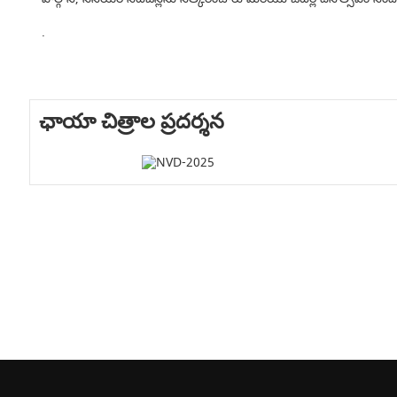
.
ఛాయా చిత్రాల ప్రదర్శన