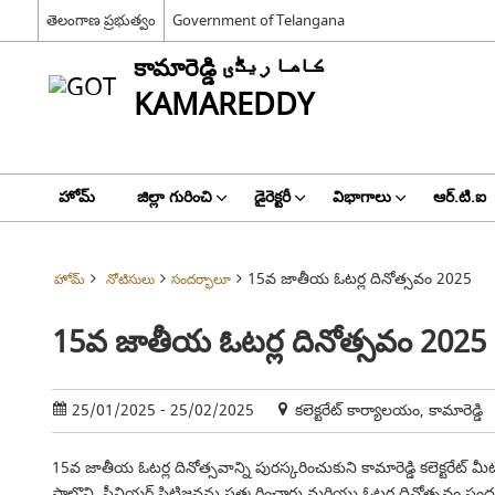
తెలంగాణ ప్రభుత్వం
Government of Telangana
కామారెడ్డి کاما ریڈّی
KAMAREDDY
హోమ్
జిల్లా గురించి
డైరెక్టరీ
విభాగాలు
ఆర్.టి.ఐ
15వ జాతీయ ఓటర్ల దినోత్సవం 2025
హోమ్
నోటిసులు
సందర్భాలూ
15వ జాతీయ ఓటర్ల దినోత్సవం 2025
25/01/2025 - 25/02/2025
కలెక్టరేట్ కార్యాలయం, కామారెడ్డి
15వ జాతీయ ఓటర్ల దినోత్సవాన్ని పురస్కరించుకుని కామారెడ్డి కలెక్టరేట్‌ మీట
పాల్గొని, సీనియర్ సిటిజన్లను సత్కరించారు మరియు ఓటర్ల దినోత్సవం సందర