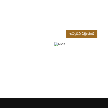
అన్నిటినీ వీక్షించండి