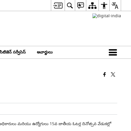
సిటిజెన్ సర్వీసెస్
అవార్డులు
. జిల్లా అధికారులు మరియు ఉద్యోగులు 15వ జాతీయ ఓటర్ల దినోత్సవ వేడుకల్లో