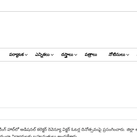
పర్యాటక
ఎన్నికలు
దస్త్రాలు
పత్రాలు
నోటిసులు
ింగ్‌ హాల్‌లో అడిషనల్‌ కలెక్టర్‌ రెవెన్యూ విక్టర్‌ ఓటర్ల దినోత్సవంపై ప్రసంగించారు
్భంగా విద్యార్థులకు
బహుమతులు అందజేశారు.