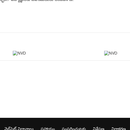
వెబ్‌సైట్ విధానాలు
సహాయం
సంప్రదించుటకు
విశ్లేషణ
నిరాకరణ