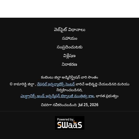
వెబ్‌సైట్ విధానాలు
సహాయం
సంప్రదించుటకు
విశ్లేషణ
నిరాకరణ
కంటెంటు జిల్లా అడ్మినిస్ట్రేషన్ వారి సొంతం
© కామారెడ్డి జిల్లా ,
నేషనల్ ఇన్ఫర్మాటిక్స్ సెంటర్
వారిచే అభివృద్ధి చేయబడినది మరియు
నిర్వహించబడినది,
ఎలక్ట్రానిక్స్ అండ్ ఇన్ఫర్మేషన్ టెక్నాలజీ మంత్రిత్వ శాఖ
, భారత ప్రభుత్వం
చివరిగా నవీకరించబడింది:
Jul 25, 2026