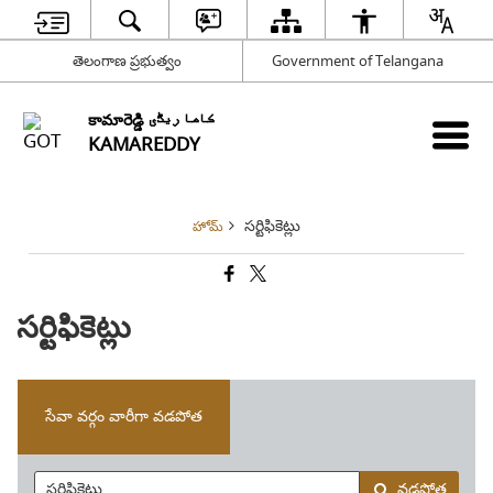
తెలంగాణ ప్రభుత్వం
Government of Telangana
కామారెడ్డి کاما ریڈّی
KAMAREDDY
సర్టిఫికెట్లు
హోమ్
సర్టిఫికెట్లు
సేవా వర్గం వారీగా వడపోత
వడపోత