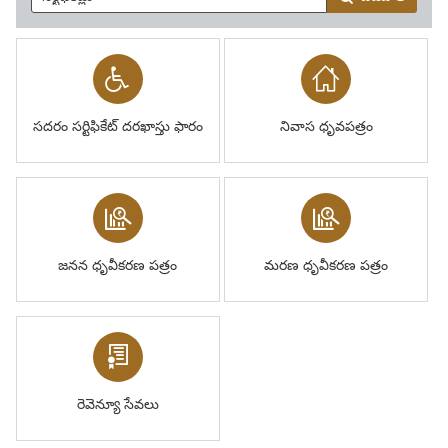
సదరం సర్టిఫికేట్ దరఖాస్తు ఫారం
నివాస ధృవపత్రం
జనన ధృవీకరణ పత్రం
మరణ ధృవీకరణ పత్రం
రెవెన్యూ సేవలు