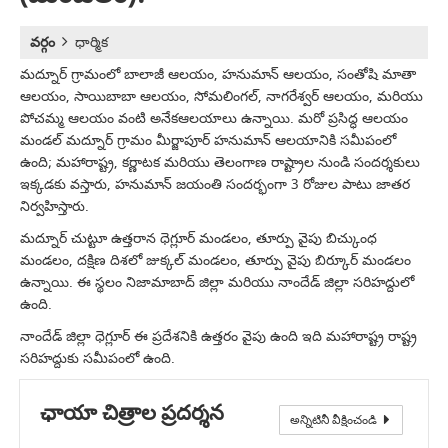
వర్గం
ధార్మిక
మద్నూర్ గ్రామంలో బాలాజీ ఆలయం, హనుమాన్ ఆలయం, సంతోషి మాతా
ఆలయం, సాయిబాబా ఆలయం, సోమలింగల్, నాగరేశ్వర్ ఆలయం, మరియు
పోచమ్మ ఆలయం వంటి అనేకఆలయాలు ఉన్నాయి. మరో ప్రసిద్ధ ఆలయం
మండల్ మద్నూర్ గ్రామం మీర్జాపూర్ హనుమాన్ ఆలయానికి సమీపంలో
ఉంది; మహారాష్ట్ర, కర్ణాటక మరియు తెలంగాణ రాష్ట్రాల నుండి సందర్శకులు
ఇక్కడకు వస్తారు, హనుమాన్ జయంతి సందర్భంగా 3 రోజుల పాటు జాతర
నిర్వహిస్తారు.
మద్నూర్ చుట్టూ ఉత్తరాన ధెగ్లూర్ మండలం, తూర్పు వైపు బిచ్కుంధ
మండలం, దక్షిణ దిశలో జుక్కల్ మండలం, తూర్పు వైపు బిర్కూర్ మండలం
ఉన్నాయి. ఈ స్థలం నిజామాబాద్ జిల్లా మరియు నాందేడ్ జిల్లా సరిహద్దులో
ఉంది.
నాందేడ్ జిల్లా ధెగ్లూర్ ఈ ప్రదేశనికి ఉత్తరం వైపు ఉంది ఇది మహారాష్ట్ర రాష్ట్ర
సరిహద్దుకు సమీపంలో ఉంది.
ఛాయా చిత్రాల ప్రదర్శన
అన్నిటినీ వీక్షించండి
మీర్జాపూర్ హనుమాన్ ఆలయం(మద్నూర్ మండలం)