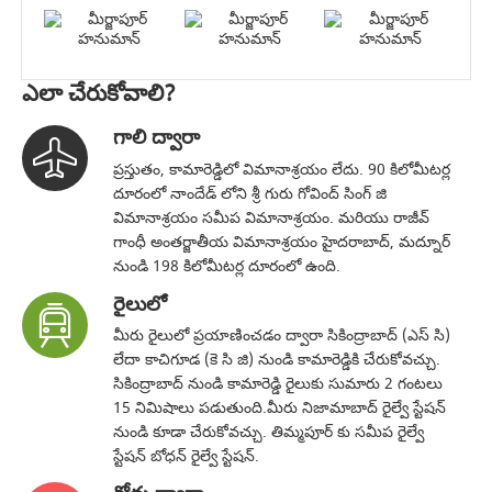
ఎలా చేరుకోవాలి?
గాలి ద్వారా
ప్రస్తుతం, కామారెడ్డిలో విమానాశ్రయం లేదు. 90 కిలోమీటర్ల
దూరంలో నాందేడ్ లోని శ్రీ గురు గోవింద్ సింగ్ జి
విమానాశ్రయం సమీప విమానాశ్రయం. మరియు రాజీవ్
గాంధీ అంతర్జాతీయ విమానాశ్రయం హైదరాబాద్, మద్నూర్
నుండి 198 కిలోమీటర్ల దూరంలో ఉంది.
రైలులో
మీరు రైలులో ప్రయాణించడం ద్వారా సికింద్రాబాద్ (ఎస్ సి)
లేదా కాచిగూడ (కె సి జి) నుండి కామారెడ్డికి చేరుకోవచ్చు.
సికింద్రాబాద్ నుండి కామారెడ్డి రైలుకు సుమారు 2 గంటలు
15 నిమిషాలు పడుతుంది.మీరు నిజామాబాద్ రైల్వే స్టేషన్
నుండి కూడా చేరుకోవచ్చు. తిమ్మపూర్ కు సమీప రైల్వే
స్టేషన్ బోధన్ రైల్వే స్టేషన్.