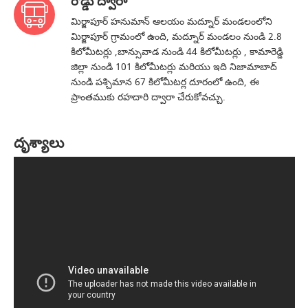
రోడ్డు ద్వారా
మిర్జాపూర్ హనుమాన్ ఆలయం మద్నూర్ మండలంలోని
మిర్జాపూర్ గ్రామంలో ఉంది, మద్నూర్ మండలం నుండి 2.8
కిలోమీటర్లు ,బాన్సువాడ నుండి 44 కిలోమీటర్లు , కామారెడ్డి
జిల్లా నుండి 101 కిలోమీటర్లు మరియు ఇది నిజామాబాద్
నుండి పశ్చిమాన 67 కిలోమీటర్ల దూరంలో ఉంది, ఈ
ప్రాంతముకు రహదారి ద్వారా చేరుకోవచ్చు.
దృశ్యాలు