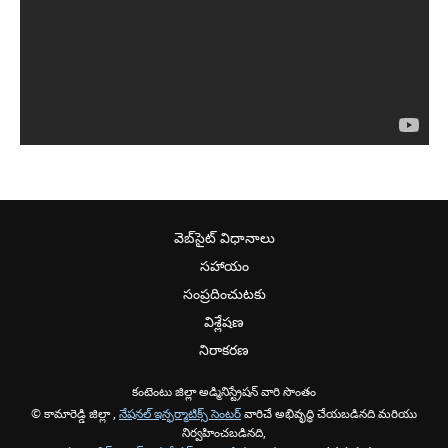
వెబ్‌సైట్ విధానాలు
సహాయం
సంప్రదించుటకు
విశ్లేషణ
నిరాకరణ
కంటెంటు జిల్లా అడ్మినిస్ట్రేషన్ వారి సొంతం
© కామారెడ్డి జిల్లా ,
నేషనల్ ఇన్ఫర్మాటిక్స్ సెంటర్
వారిచే అభివృద్ధి చేయబడినది మరియు
నిర్వహించబడినది,