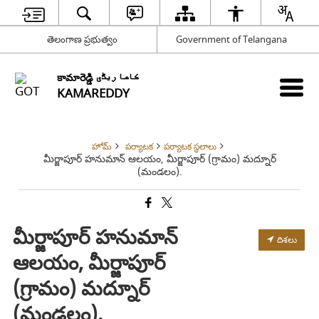
తెలంగాణ ప్రభుత్వం
Government of Telangana
కామారెడ్డి کاما ریڈّی
KAMAREDDY
హోమ్
పర్యాటక
పర్యాటక స్థలాలు
మీర్జాపూర్ హనుమాన్ ఆలయం, మీర్జాపూర్ (గ్రామం) మద్నూర్
(మండలం).
మీర్జాపూర్ హనుమాన్
దిశలు
ఆలయం, మీర్జాపూర్
(గ్రామం) మద్నూర్
(మండలం).