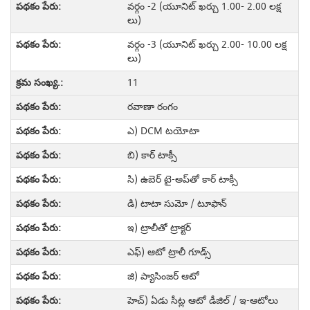
వర్గం -2 (యూనిట్ ఖర్చు 1.00- 2.00 లక్ష
లు)
వర్గం -3 (యూనిట్ ఖర్చు 2.00- 10.00 లక్ష
లు)
11
రవాణా రంగం
ఎ) DCM టయోటా
బి) కార్ టాక్సీ
సి) ఉబెర్ టై-అప్‌తో కార్ టాక్సీ
డి) టాటా సుమో / టూఫాన్
ఇ) ట్రాలీతో ట్రాక్టర్
ఎఫ్) ఆటో ట్రాలీ గూడ్స్
జి) ప్యాసింజర్ ఆటో
హెచ్) ఏడు సీట్ల ఆటో డీజిల్ / ఇ-ఆటోలు