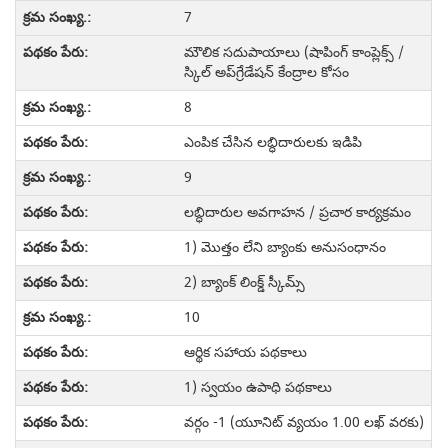
7
మౌలిక సదుపాయాలు (షాపింగ్ కాంప్లెక్స్ /
స్కిల్ అప్‌గ్రేడేషన్ కేంద్రాల కోసం
8
ఎంపిక చేసిన లబ్ధిదారులకు ఇడిపి
9
లబ్ధిదారుల అవగాహన / ప్రచార కార్యక్రమం
1) మొత్తం లేని బ్యాంకు అనుసంధానం
2) బ్యాంక్ లింక్డ్ స్కీమ్స్
10
ఆర్థిక సహాయ పథకాలు
1) స్వయం ఉపాధి పథకాలు
వర్గం -1 (యూనిట్ వ్యయం 1.00 లఖ్ వరకు)