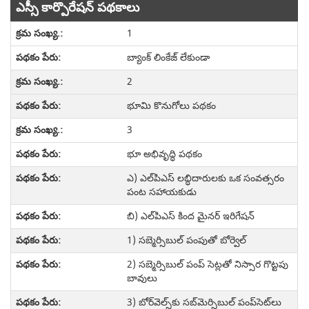
ఎస్సీ కార్పొరేషన్ పథకాలు
1
బ్యాంక్ లింకేజ్ లేకుండా
2
భూమి కొనుగోలు పథకం
3
భూ అభివృద్ధి పథకం
ఎ) ఎల్‌పిఎస్ లబ్ధిదారులకు ఒక సంవత్సరం
పంట సహాయకుడు
బి) ఎల్‌పిఎస్ కింద మైనర్ ఇరిగేషన్
1) సబ్మెర్సిబుల్ పంపుతో బోర్వెల్
2) సబ్మెర్సిబుల్ పంప్ సెట్లతో నిస్సార గొట్టపు
బావులు
3) బోర్‌వెల్స్‌కు సబ్‌మెర్సిబుల్ పంప్‌సెట్‌లు