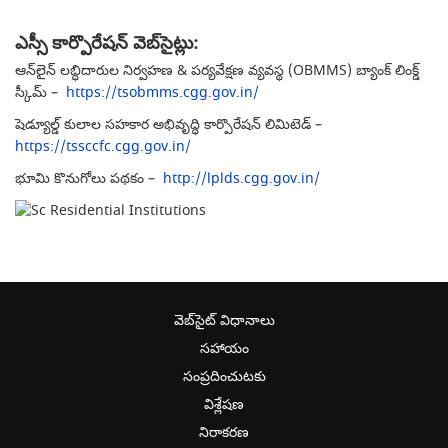
ఎస్సీ కార్పొరేషన్ వెబ్‌సైట్లు:
ఆన్‌లైన్ లబ్ధిదారుల నిర్వహణ & పర్యవేక్షణ వ్యవస్థ (OBMMS) బ్యాంక్ లింక్డ్
స్కీమ్ –
https://tsobmms.cgg.gov.in/
షెడ్యూల్డ్ కులాల సహకార అభివృద్ధి కార్పొరేషన్ లిమిటెడ్ –
https://tssccfc.cgg.gov.in/
భూమి కొనుగోలు పథకం –
http://lplds.cgg.gov.in/
వెబ్‌సైట్ విధానాలు
సహాయం
సంప్రదించుటకు
విశ్లేషణ
నిరాకరణ