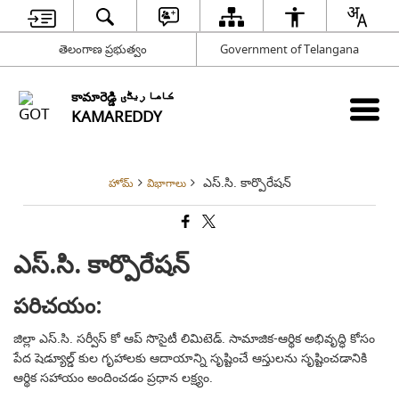
తెలంగాణ ప్రభుత్వం
Government of Telangana
కామారెడ్డి کاما ریڈّی
KAMAREDDY
ఎస్.సి. కార్పొరేషన్
హోమ్
విభాగాలు
ఎస్.సి. కార్పొరేషన్
పరిచయం:
జిల్లా ఎస్.సి. సర్వీస్ కో ఆప్ సొసైటీ లిమిటెడ్. సామాజిక-ఆర్థిక అభివృద్ధి కోసం
పేద షెడ్యూల్డ్ కుల గృహాలకు ఆదాయాన్ని సృష్టించే ఆస్తులను సృష్టించడానికి
ఆర్థిక సహాయం అందించడం ప్రధాన లక్ష్యం.