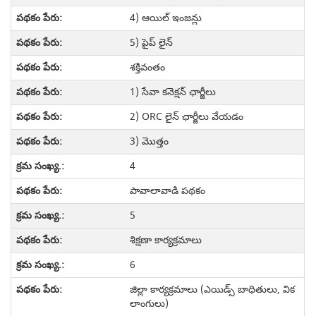
4) ఆయిల్ ఇంజన్లు
5) పైప్ లైన్
శక్తివంతం
1) సేవా కనెక్షన్ ఛార్జీలు
2) ORC లైన్ ఛార్జీలు వేయడం
3) మొత్తం
4
పావాలావాడి పథకం
5
శిక్షణా కార్యక్రమాలు
6
జిల్లా కార్యక్రమాలు (ఎయిడ్స్ బాధితులు, విక
లాంగులు)