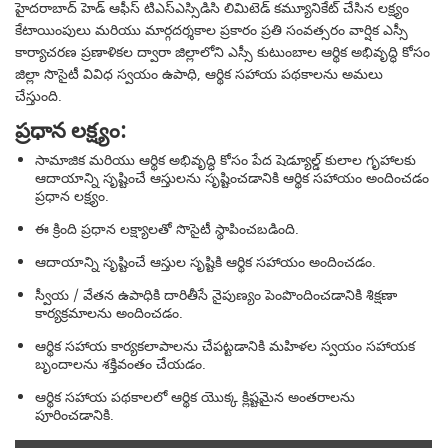
హైదరాబాద్ హెడ్ ఆఫీస్ టిఎస్ఎస్సిడిసి లిమిటెడ్ కమ్యూనికేట్ చేసిన లక్ష్యం
కేటాయింపులు మరియు మార్గదర్శకాల ప్రకారం ప్రతి సంవత్సరం వార్షిక ఎస్సీ
కార్యాచరణ ప్రణాళికల ద్వారా జిల్లాలోని ఎస్సీ కుటుంబాల ఆర్థిక అభివృద్ధి కోసం
జిల్లా సొసైటీ వివిధ స్వయం ఉపాధి, ఆర్థిక సహాయ పథకాలను అమలు
చేస్తుంది.
ప్రధాన లక్ష్యం:
సామాజిక మరియు ఆర్థిక అభివృద్ధి కోసం పేద షెడ్యూల్డ్ కులాల గృహాలకు
ఆదాయాన్ని సృష్టించే ఆస్తులను సృష్టించడానికి ఆర్థిక సహాయం అందించడం
ప్రధాన లక్ష్యం.
ఈ క్రింది ప్రధాన లక్ష్యాలతో సొసైటీ స్థాపించబడింది.
ఆదాయాన్ని సృష్టించే ఆస్తుల సృష్టికి ఆర్థిక సహాయం అందించడం.
స్వీయ / వేతన ఉపాధికి దారితీసే నైపుణ్యం పెంపొందించడానికి శిక్షణా
కార్యక్రమాలను అందించడం.
ఆర్థిక సహాయ కార్యకలాపాలను చేపట్టడానికి మహిళల స్వయం సహాయక
బృందాలను శక్తివంతం చేయడం.
ఆర్థిక సహాయ పథకాలలో ఆర్థిక యొక్క క్లిష్టమైన అంతరాలను
పూరించడానికి.