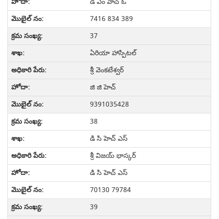
డి ఎం హెచ్ ఓ
7416 834 389
37
ఏరియా హాస్పిటల్
శ్రీ వెంకటేశ్వర్
జి జి హెచ్
9391035428
38
డి సి హెచ్ ఎస్
శ్రీ విజయ్ భాస్కర్
డి సి హెచ్ ఎస్
70130 79784
39