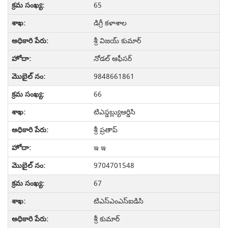
65
డిగ్రీ కళాశాల
శ్రీ విజయ్ కుమార్
నోడల్ ఆఫీసర్
9848661861
66
టిఎస్డబ్ల్యుఆర్డిసి
శ్రీ ప్రతాప్
ఇ ఇ
9704701548
67
టిఎస్ఎంఎస్ఐడిసి
శ్రీ కుమార్