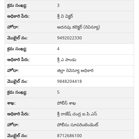
3
శ్రీ వి విక్టర్
అదనపు కలెక్టర్ (రెవిన్యూ)
9492022330
4
శ్రీ ఎ పాండు
జిల్లా రెవెన్యూ అధికారి
9848204418
5
పోలీస్ శాఖ
శ్రీ రాజేష్ చంద్ర ఐ.పి.ఎస్
పోలీసు సూపరింటెండెంట్
8712686100