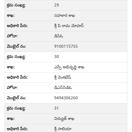
29
సహకార శాఖ
శ్రీ పి రామ మోహన్
డిసిఓ
9100115755
30
ఎస్సీ అభివృద్ధి శాఖ
శ్రీ వెంకటేష్
డిఎస్‌సిడిఓ
9494306260
31
విద్యుత్ శాఖ
శ్రీ సాలియా