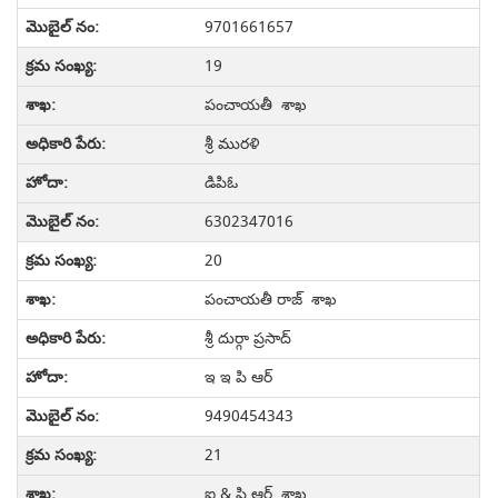
9701661657
19
పంచాయతీ శాఖ
శ్రీ మురళి
డిపిఓ
6302347016
20
పంచాయతీ రాజ్ శాఖ
శ్రీ దుర్గా ప్రసాద్
ఇ ఇ పి ఆర్
9490454343
21
ఐ & పి ఆర్ శాఖ