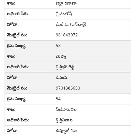
జిల్లా రవాణా
శ్రీ సంతోష్
డి.టి.ఓ. (ఇన్‌ఛార్జ్)
9618430721
53
మెప్మా
శ్రీ శ్రీధర్ రెడ్డి
డిఎంసి
9701385650
54
నీటిపారుదల
శ్రీ శ్రీనివాస్
డిప్యూటీ సిఇ