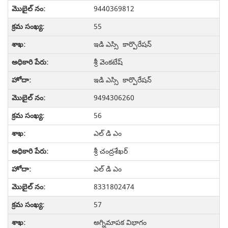
9440369812
55
ఇడి ఎస్సి కార్పొరేషన్
శ్రీ వెంకటేష్
ఇడి ఎస్సి కార్పొరేషన్
9494306260
56
ఎల్ డి ఎం
శ్రీ చంద్రశేఖర్
ఎల్ డి ఎం
8331802474
57
అగ్నిమాపక విభాగం