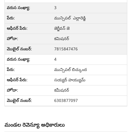
3
మున్సిపల్ ఎల్లారెడ్డి
జెగ్జీవన్ జె
కమిషనర్
7815847476
4
మున్సిపల్ బిచ్కుంద
సయ్యద్ హయ్యుమ్
కమీషనర్
6303877097
మండల రెవెన్యూ అధికారులు