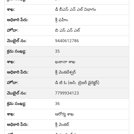
డీ బీఎస్ ఎన్ ఎల్ విభాగం
శ్రీ ఫహీం
బి ఎస్ ఎన్ ఎల్
9440612786
35
ఖజానా శాఖ
శ్రీ వెంకటేశ్వర్
డి టి ఓ (అసి. ట్రెజరీ డైరెక్టర్)
7799934123
36
ఆరోగ్య శాఖ
శ్రీ వెంకట్