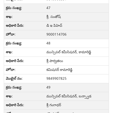
47
శ్రీ. సంతోష్
డి ఇ పిహెచ్
9000114706
48
మున్సిపల్ కమీసిషనర్, కామారెడ్డి
శ్రీ పార్వతలు
కమిషనర్ కామారెడ్డి
9849907825
49
మున్సిపల్ కమీసిషనర్, బన్స్వాడ
శ్రీ గంగాధర్