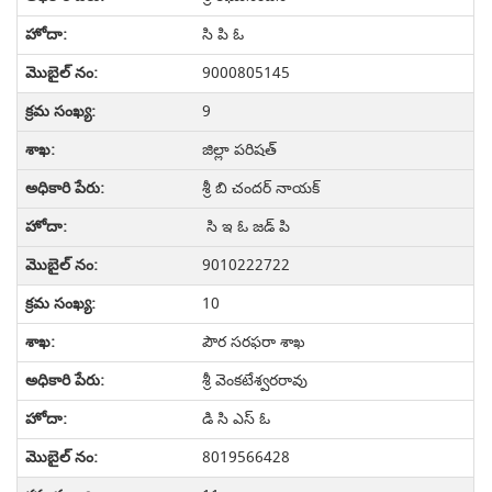
సి పి ఓ
9000805145
9
జిల్లా పరిషత్
శ్రీ బి చందర్ నాయక్
సి ఇ ఓ జడ్ పి
9010222722
10
పౌర సరఫరా శాఖ
శ్రీ వెంకటేశ్వరరావు
డి సి ఎస్ ఓ
8019566428