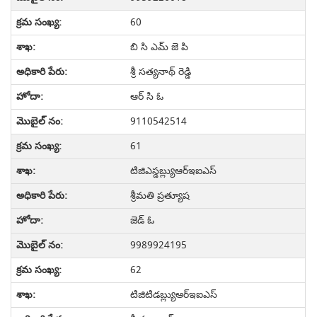
60
బి సి ఎమ్ జె పి
శ్రీ సత్యనాథ్ రెడ్డి
ఆర్ సి ఓ
9110542514
61
టిజిఎస్డబ్ల్యుఆర్ఇఐఎస్
శ్రీమతి ప్రత్యూష
జెడ్ ఓ
9989924195
62
టిజిటిడబ్ల్యుఆర్ఇఐఎస్