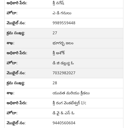
శ్రీ నగేష్
ఎ డి గనులు
9989559448
27
భూగర్భ జలం
శ్రీ అశోక్
డి జి డబ్ల్యు ఓ
7032982027
28
యువత మరియు క్రీడలు
శ్రీ రంగ వెంకటేశ్వర్ I/c
డి వై & ఎస్ ఓ
9440560604