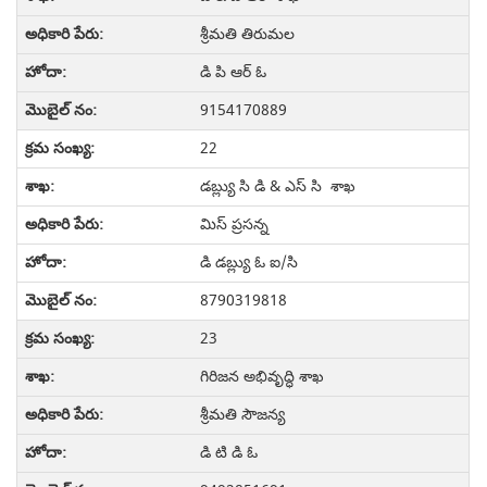
శ్రీమతి తిరుమల
డి పి ఆర్ ఓ
9154170889
22
డబ్ల్యు సి డి & ఎస్ సి శాఖ
మిస్ ప్రసన్న
డి డబ్ల్యు ఓ ఐ/సి
8790319818
23
గిరిజన అభివృద్ధి శాఖ
శ్రీమతి సౌజన్య
డి టి డి ఓ