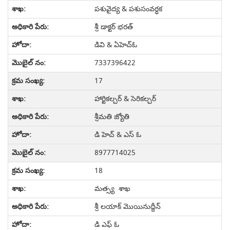
పశువైద్య & పశుసంవర్ధక
శ్రీ డాక్టర్ భరత్
డివి & ఏహెచ్ఓ
7337396422
17
హార్టికల్చర్ & సెరికల్చర్
శ్రీమతి జ్యోతి
డి హెచ్ & ఎస్ ఓ
8977714025
18
మత్స్య శాఖ
శ్రీ లయాక్ మొయినుద్దీన్
డి ఎఫ్ ఓ