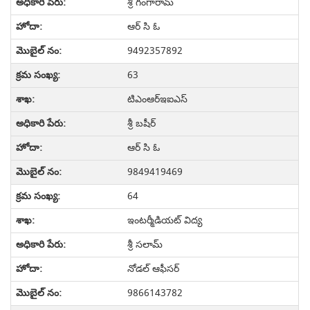
శ్రీ గంగారామ్
ఆర్ సి ఓ
9492357892
63
టిఎంఆర్ఇఐఎస్
శ్రీ బషీర్
ఆర్ సి ఓ
9849419469
64
ఇంటర్మీడియట్ విద్య
శ్రీ సలామ్
నోడల్ ఆఫీసర్
9866143782