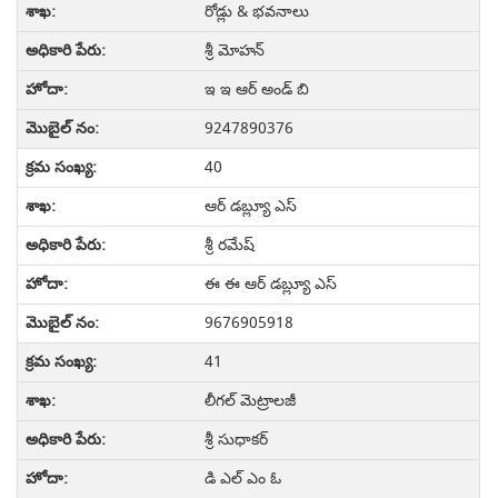
రోడ్లు & భవనాలు
శ్రీ మోహన్
ఇ ఇ ఆర్ అండ్ బి
9247890376
40
ఆర్ డబ్ల్యూ ఎస్
శ్రీ రమేష్
ఈ ఈ ఆర్ డబ్ల్యూ ఎస్
9676905918
41
లీగల్ మెట్రాలజీ
శ్రీ సుధాకర్
డి ఎల్ ఎం ఓ