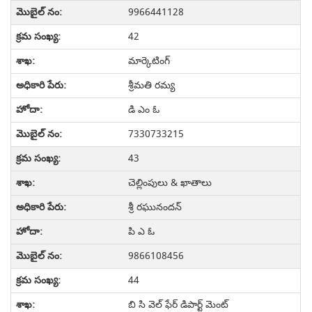
9966441128
42
మార్కెటింగ్
శ్రీమతి రమ్య
డి ఎం ఓ
7330733215
43
చెల్లింపులు & ఖాతాలు
శ్రీ రఘునందన్
పి ఎ ఓ
9866108456
44
బి సి వెల్ ఫేర్ డిపార్ట్ మెంట్