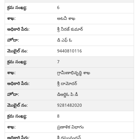
6
అటవీ శాఖ
శ్రీ నీరజ్ కుమార్
డి ఎఫ్ ఓ
9440810116
7
గ్రామీణాభివృద్ధి శాఖ
శ్రీ దామోదర్
డిఆర్డిఓ పి.డీ
9281482020
8
ప్రణాళిక విభాగం
శ్రీ రఘునందన్