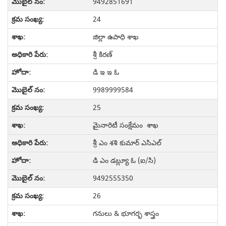
9492851691
24
జిల్లా ఉపాధి శాఖ
శ్రీ కిరణ్
డి ఇ ఇ ఓ
9989999584
25
మైనారిటీ సంక్షేమం శాఖ
శ్రీ ఎం శశి కుమార్ ఎసిఎల్
డి ఎం డబ్ల్యూ ఓ (ఐ/సి)
9492555350
26
గనులు & భూగర్భ శాస్త్రం