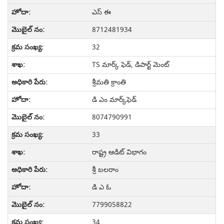
ఎస్ ఈ
8712481934
32
TS మార్క్ ఫెడ్, డిపార్ట్ మెంట్
శ్రీమతి క్రాంతి
డి ఎం మార్క్‌ఫెడ్
8074790991
33
రాష్ట్ర ఆడిట్ విభాగం
శ్రీ బలరాం
డి ఎ ఓ
7799058822
34