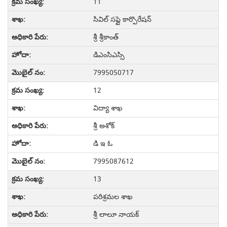
11
సివిల్ సప్లై కార్పొరేషన్
శ్రీ శ్రీకాంత్
డిఎంసిఎస్సి
7995050717
12
విద్యా శాఖ
శ్రీ అశోక్
డి ఇ ఓ
7995087612
13
పరిశ్రమల శాఖ
శ్రీ లాలూ నాయక్