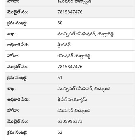
కమిషనర్ బాన్స్వాడ
7815847476
50
మున్సిపల్ కమీసిషనర్, యెల్లారెడ్డి
శ్రీ జీవన్
కమిషనర్ యెల్లారెడ్డి
7815847476
51
మున్సిపల్ కమీషనర్, బిచ్కుంద
శ్రీ షేక్ హయ్యూమ్
కమిషనర్ బిచ్కుంద
6305996373
52