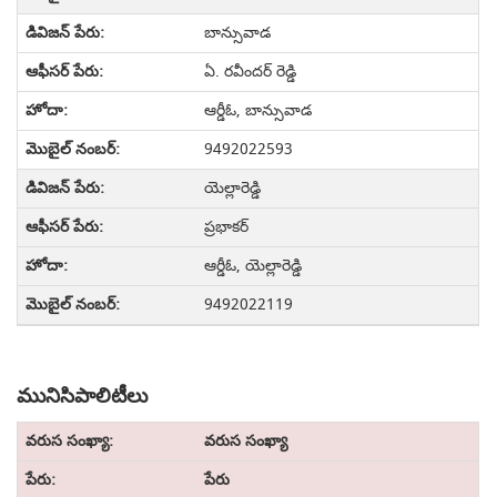
బాన్సువాడ
ఏ. రవీందర్ రెడ్డి
ఆర్డీఓ, బాన్సువాడ
9492022593
యెల్లారెడ్డి
ప్రభాకర్
ఆర్డీఓ, యెల్లారెడ్డి
9492022119
మునిసిపాలిటీలు
వరుస సంఖ్యా
పేరు