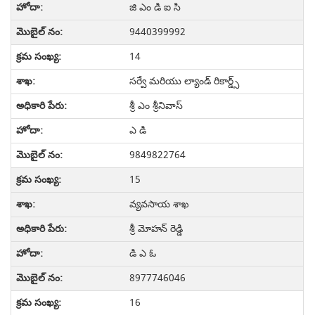
జి ఎం డి ఐ సి
9440399992
14
సర్వే మరియు ల్యాండ్ రికార్డ్స్
శ్రీ ఎం శ్రీనివాస్
ఎ డి
9849822764
15
వ్యవసాయ శాఖ
శ్రీ మోహన్ రెడ్డి
డి ఎ ఓ
8977746046
16