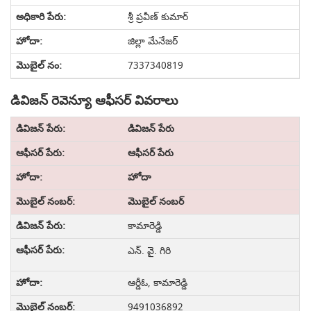
శ్రీ ప్రవీణ్ కుమార్
జిల్లా మేనేజర్
7337340819
డివిజన్ రెవెన్యూ ఆఫీసర్ వివరాలు
డివిజన్ పేరు
ఆఫీసర్ పేరు
హోదా
మొబైల్ నంబర్
కామారెడ్డి
ఎన్. వై. గిరి
ఆర్డీఓ, కామారెడ్డి
9491036892