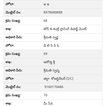
ఇ ఇ
8978680888
68
టౌన్ & కంట్రీ ప్లానింగ్ డిపార్ట్ మెంట్.
శ్రీమతి స్వర్ణ
డి టి సి పి ఓ
69
ఆరోగ్య శ్రీ
శ్రీమతి స్వప్న
జిల్లా. కోఆర్డినేటర్ (I/C)
9160170486
70
మీ సేవ