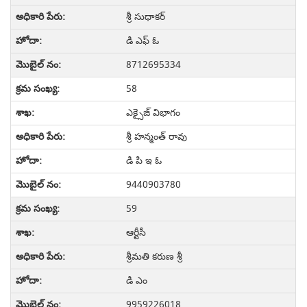
శ్రీ సుధాకర్
డి ఎఫ్ ఓ
8712695334
58
ఎక్సైజ్ విభాగం
శ్రీ హన్మంత్ రావు
డి పి ఇ ఓ
9440903780
59
ఆర్టీసీ
శ్రీమతి కరుణ శ్రీ
డి ఎం
9959226018