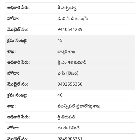
శ్రీ నర్సయ్య
డి బి సి డి ఓ ఐ/సి
9440544289
45
కార్మిక శాఖ
శ్రీ ఎం శశి కుమార్
ఎ సి (లెబర్)
9492555350
46
మున్సిపల్ ప్రజారోగ్య శాఖ
శ్రీ తిరుపతి
ఈ ఈ పిహెచ్
9849906351