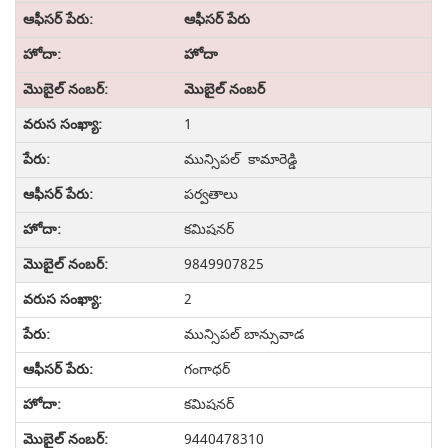
ఆఫీసర్ పేరు
హోదా
మొబైల్ నంబర్
1
మున్సిపల్ కామారెడ్డి
పర్వతాలు
కమిషనర్
9849907825
2
మున్సిపల్ బాన్సువాడ
గంగాధర్
కమిషనర్
9440478310