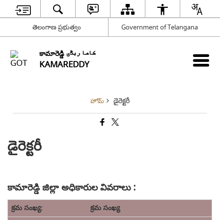
తెలంగాణ ప్రభుత్వం
Government of Telangana
కామారెడ్డి کاما ریڈّی
KAMAREDDY
డైరెక్టరీ
హోమ్
డైరెక్టరీ
కామారెడ్డి జిల్లా అధికారుల వివరాలు :
క్రమ సంఖ్య