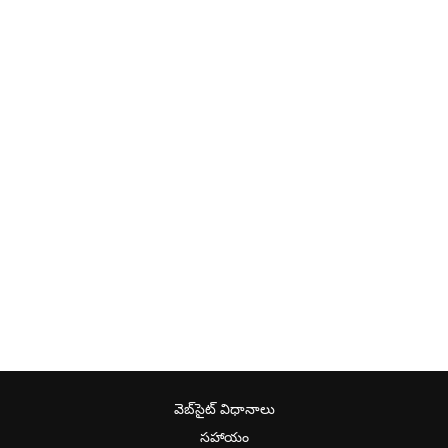
వెబ్‌సైట్ విధానాలు
సహాయం