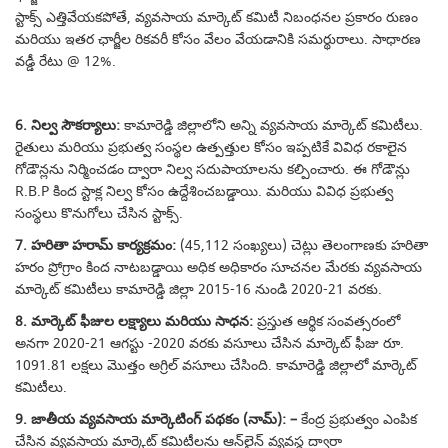
స్టాక్స్ ఎత్తివేయకపోతే, వ్యవసాయ మార్కెట్ కమిటీ నిబంధనల ప్రకారం రుణం
మరియు ఇతర ఛార్జీల రికవరీ కోసం వేలం వేయడానికి సమర్థురాలు. సాధారణ
వడ్డీ రేటు @ 12%.
6. నిల్వ సౌకర్యాలు:
కామారెడ్డి జిల్లాలోని అన్ని వ్యవసాయ మార్కెట్ కమిటీలు.
రైతులు మరియు ప్రభుత్వ సంస్థల ఉత్పత్తుల కోసం ఇప్పటికే వివిధ రకాలైన
గోడౌన్లను నిర్మించడం ద్వారా నిల్వ సదుపాయాలను కల్పించారు. ఈ గోడౌన్లు
R.B.P కింద స్టాక్ల నిల్వ కోసం ఉద్దేశించబడ్డాయి. మరియు వివిధ ప్రభుత్వ
సంస్థలు కొనుగోలు చేసిన స్టాక్స్.
7. హరితా హరామ్ కార్యక్రమం:
(45,112 సంఖ్యలు) చెట్లు తెలంగాణకు హరితా
హరం ప్రోగ్రాం కింద నాటబడ్డాయి అధిక అధికారం సూచనల మేరకు వ్యవసాయ
మార్కెట్ కమిటీలు కామారెడ్డి జిల్లా 2015-16 నుండి 2020-21 వరకు.
8. మార్కెట్ ఫీజుల లక్ష్యాలు మరియు సాధన:
ప్రస్తుత ఆర్థిక సంవత్సరంలో
అనగా 2020-21 ఆగస్టు -2020 వరకు వసూలు చేసిన మార్కెట్ ఫీజు రూ.
1091.81 లక్షలు మొత్తం అగ్రిల్ వసూలు చేసింది. కామారెడ్డి జిల్లాలో మార్కెట్
కమిటీలు.
9. జాతీయ వ్యవసాయ మార్కెటింగ్ పథకం (నామ్): –
కేంద్ర ప్రభుత్వం ఎంపిక
చేసిన వ్యవసాయ మార్కెట్ కమిటీలను ఆన్‌లైన్ వ్యవస్థ ద్వారా