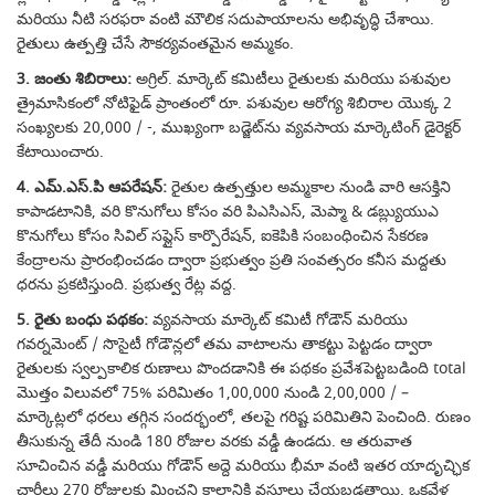
మరియు నీటి సరఫరా వంటి మౌలిక సదుపాయాలను అభివృద్ధి చేశాయి.
రైతులు ఉత్పత్తి చేసే సౌకర్యవంతమైన అమ్మకం.
3. జంతు శిబిరాలు:
అగ్రిల్. మార్కెట్ కమిటీలు రైతులకు మరియు పశువుల
త్రైమాసికంలో నోటిఫైడ్ ప్రాంతంలో రూ. పశువుల ఆరోగ్య శిబిరాల యొక్క 2
సంఖ్యలకు 20,000 / -, ముఖ్యంగా బడ్జెట్‌ను వ్యవసాయ మార్కెటింగ్ డైరెక్టర్
కేటాయించారు.
4. ఎమ్.ఎస్.పి ఆపరేషన్:
రైతుల ఉత్పత్తుల అమ్మకాల నుండి వారి ఆసక్తిని
కాపాడటానికి, వరి కొనుగోలు కోసం వరి పిఎసిఎస్, మెప్మా & డబ్ల్యుయుఎ
కొనుగోలు కోసం సివిల్ సప్లైస్ కార్పొరేషన్, ఐకెపికి సంబంధించిన సేకరణ
కేంద్రాలను ప్రారంభించడం ద్వారా ప్రభుత్వం ప్రతి సంవత్సరం కనీస మద్దతు
ధరను ప్రకటిస్తుంది. ప్రభుత్వ రేట్ల వద్ద.
5. రైతు బంధు పథకం:
వ్యవసాయ మార్కెట్ కమిటీ గోడౌన్ మరియు
గవర్నమెంట్ / సొసైటీ గోడౌన్లలో తమ వాటాలను తాకట్టు పెట్టడం ద్వారా
రైతులకు స్వల్పకాలిక రుణాలు పొందడానికి ఈ పథకం ప్రవేశపెట్టబడింది total
మొత్తం విలువలో 75% పరిమితం 1,00,000 నుండి 2,00,000 / –
మార్కెట్లలో ధరలు తగ్గిన సందర్భంలో, తలపై గరిష్ట పరిమితిని పెంచింది. రుణం
తీసుకున్న తేదీ నుండి 180 రోజుల వరకు వడ్డీ ఉండదు. ఆ తరువాత
సూచించిన వడ్డీ మరియు గోడౌన్ అద్దె మరియు భీమా వంటి ఇతర యాదృచ్ఛిక
ఛార్జీలు 270 రోజులకు మించని కాలానికి వసూలు చేయబడతాయి. ఒకవేళ