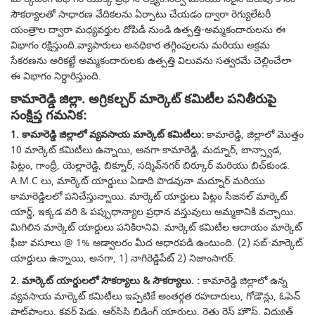
సౌకర్యాలతో సాధారణ వేదికలను ఏర్పాటు చేయడం ద్వారా రెగ్యులేటరీ
యంత్రాల ద్వారా మధ్యవర్తుల దోపిడీ నుండి ఉత్పత్తి-అమ్మకందారులను ఈ
విభాగం రక్షిస్తుంది.వ్యాపారులు అనధికార తగ్గింపులను మరియు అక్రమ
సేకరణను అరికట్టే అమ్మకందారులకు ఉత్పత్తి విలువను సత్వరమే చెల్లించేలా
ఈ విభాగం నిర్ధారిస్తుంది.
కామారెడ్డి జిల్లా. అగ్రికల్చర్ మార్కెట్ కమిటీల పనితీరుపై
సంక్షిప్త గమనిక:
1. కామారెడ్డి జిల్లాలో వ్యవసాయ మార్కెట్ కమిటీలు:
కామారెడ్డి, జిల్లాలో మొత్తం
10 మార్కెట్ కమిటీలు ఉన్నాయి, అనగా కామారెడ్డి, మద్నూర్, బాన్స్వాడ,
పిట్లం, గాంధ్రీ, యెల్లారెడ్డి, బిక్నూర్, సద్శివ్‌నగర్ బిర్కూర్ మరియు బిచ్‌కుండ.
A.M.C లు, మార్కెట్ యార్డులు ఏడాది పొడవునా మద్నూర్ మరియు
కామారెడ్డిలలో పనిచేస్తున్నాయి. మార్కెట్ యార్డులు పిట్లం సీజనల్ మార్కెట్
యార్డ్, ఇక్కడ వరి & పప్పుధాన్యాల ప్రధాన వస్తువులు అమ్మకానికి వచ్చాయి.
మిగిలిన మార్కెట్ యార్డులు పనికిరానివి. మార్కెట్ కమిటీల ఆదాయం మార్కెట్
ఫీజు వసూలు @ 1% అడ్వాలరం మీద ఆధారపడి ఉంటుంది. (2) సబ్-మార్కెట్
యార్డులు ఉన్నాయి, అనగా, 1) నాగిరెడ్డిపేట్ 2) నిజాంసాగర్.
2. మార్కెట్ యార్డులలో సౌకర్యాలు & సౌకర్యాలు. :
కామారెడ్డి జిల్లాలో ఉన్న
వ్యవసాయ మార్కెట్ కమిటీలు ఇప్పటికే అంతర్గత రహదారులు, గోడౌన్లు, ఓపెన్
ప్లాట్‌ఫాంలు, కవర్డ్ షెడ్లు, ఆర్‌సిసి బిడ్డింగ్ యార్డులు, రైతు రెస్ట్ హౌస్, విద్యుత్