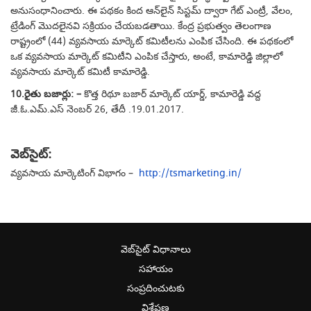
అనుసంధానించారు. ఈ పథకం కింద ఆన్‌లైన్ సిస్టమ్ ద్వారా గేట్ ఎంట్రీ, వేలం,
ట్రేడింగ్ మొదలైనవి సక్రియం చేయబడతాయి. కేంద్ర ప్రభుత్వం తెలంగాణ
రాష్ట్రంలో (44) వ్యవసాయ మార్కెట్ కమిటీలను ఎంపిక చేసింది. ఈ పథకంలో
ఒక వ్యవసాయ మార్కెట్ కమిటీని ఎంపిక చేస్తారు, అంటే, కామారెడ్డి జిల్లాలో
వ్యవసాయ మార్కెట్ కమిటీ కామారెడ్డి.
10.రైతు బజార్లు: –
కొత్త రిథూ బజార్ మార్కెట్ యార్డ్, కామారెడ్డి వద్ద
జీ.ఓ.ఎమ్.ఎస్ నెంబర్ 26, తేదీ .19.01.2017.
వెబ్‌సైట్:
వ్యవసాయ మార్కెటింగ్ విభాగం –
http://tsmarketing.in/
వెబ్‌సైట్ విధానాలు
సహాయం
సంప్రదించుటకు
విశ్లేషణ