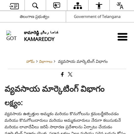
తెలంగాణ ప్రభుత్వం
Government of Telangana
కామారెడ్డి کاما ریڈّی
KAMAREDDY
వ్యవసాయ మార్కెటింగ్ విభాగం
హోమ్
విభాగాలు
వ్యవసాయ మార్కెటింగ్ విభాగం
లక్ష్యం:
వ్యవసాయ ఉత్పత్తుల అమ్మకం మరియు కొనుగోలును క్రమబద్ధీకరించడం
మరియు కొనుగోలుదారులు మరియు అమ్మకందారులు నేరుగా కలుసుకునే
మరియు లావాదేవీలు జరిపే సాధారణ ప్రదేశాలను ఏర్పాటు చేయడం
మార్కెటింగ్ విభాగం యొక్క ప్రధాన లక్ష్యం.నిల్వ మరియు సరైన బరువు కోసం