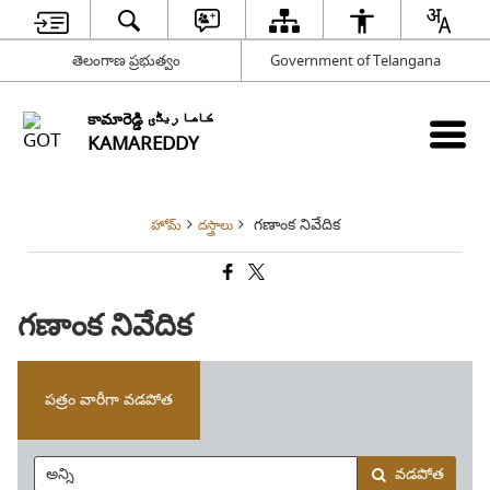
తెలంగాణ ప్రభుత్వం
Government of Telangana
కామారెడ్డి کاما ریڈّی
KAMAREDDY
గణాంక నివేదిక
హోమ్
దస్త్రాలు
గణాంక నివేదిక
పత్రం వారీగా వడపోత
వడపోత