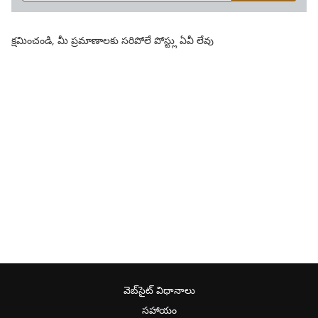
క్షమించండి, మీ ప్రమాణాలకు సరిపోలే పోస్ట్లు ఏవీ లేవు
వెబ్‌సైట్ విధానాలు
సహాయం