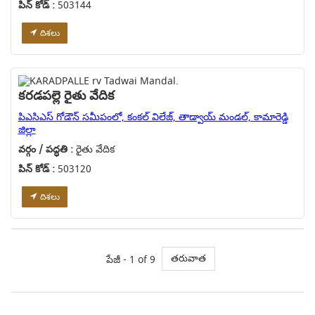
పిన్ కోడ్ :
503144
దిశలు
కరడపల్లె రైతు వేదిక
పిఎసిఎస్ గోడౌన్ సమీపంలో, కంకల్ విలేజ్, తాడ్వాయ్ మండల్, కామారెడ్డి
జిల్లా
వర్గం / పద్ధతి :
రైతు వేదిక
పిన్ కోడ్ :
503120
దిశలు
తరువాత
పేజీ - 1 of 9