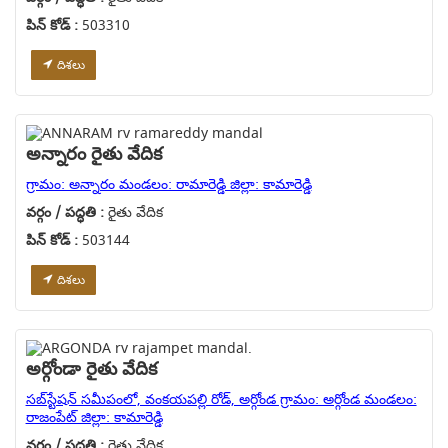
పిన్ కోడ్ :
503310
దిశలు
అన్నారం రైతు వేదిక
గ్రామం: అన్నారం మండలం: రామారెడ్డి జిల్లా: కామారెడ్డి
వర్గం / పద్ధతి :
రైతు వేదిక
పిన్ కోడ్ :
503144
దిశలు
అర్గోండా రైతు వేదిక
సబ్‌స్టేషన్ సమీపంలో, వంకయపల్లి రోడ్, అర్గోండ గ్రామం: అర్గోండ మండలం:
రాజంపేట్ జిల్లా: కామారెడ్డి
వర్గం / పద్ధతి :
రైతు వేదిక