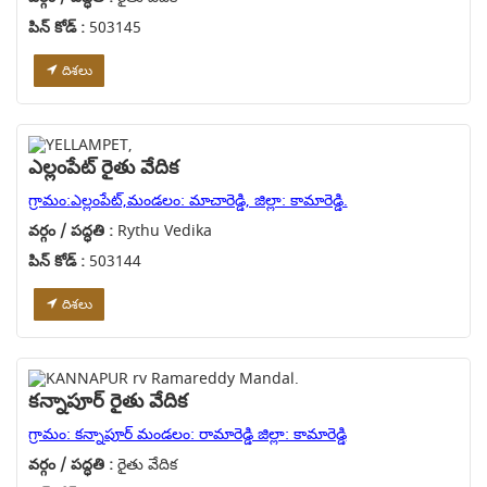
పిన్ కోడ్ :
503145
దిశలు
ఎల్లంపేట్ రైతు వేదిక
గ్రామం:ఎల్లంపేట్,మండలం: మాచారెడ్డి, జిల్లా: కామారెడ్డి.
వర్గం / పద్ధతి :
Rythu Vedika
పిన్ కోడ్ :
503144
దిశలు
కన్నాపూర్ రైతు వేదిక
గ్రామం: కన్నాపూర్ మండలం: రామారెడ్డి జిల్లా: కామారెడ్డి
వర్గం / పద్ధతి :
రైతు వేదిక