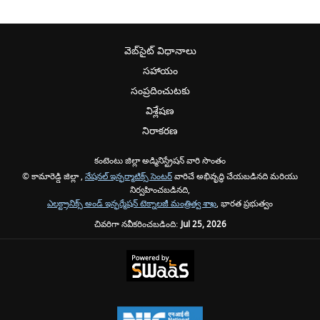
వెబ్‌సైట్ విధానాలు
సహాయం
సంప్రదించుటకు
విశ్లేషణ
నిరాకరణ
కంటెంటు జిల్లా అడ్మినిస్ట్రేషన్ వారి సొంతం
© కామారెడ్డి జిల్లా ,
నేషనల్ ఇన్ఫర్మాటిక్స్ సెంటర్
వారిచే అభివృద్ధి చేయబడినది మరియు
నిర్వహించబడినది,
ఎలక్ట్రానిక్స్ అండ్ ఇన్ఫర్మేషన్ టెక్నాలజీ మంత్రిత్వ శాఖ
, భారత ప్రభుత్వం
చివరిగా నవీకరించబడింది:
Jul 25, 2026