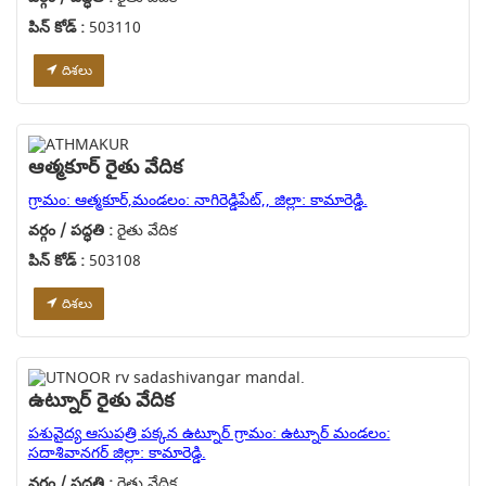
పిన్ కోడ్ :
503110
దిశలు
ఆత్మకూర్ రైతు వేదిక
గ్రామం: ఆత్మకూర్,మండలం: నాగిరెడ్డిపేట్,, జిల్లా: కామారెడ్డి.
వర్గం / పద్ధతి :
రైతు వేదిక
పిన్ కోడ్ :
503108
దిశలు
ఉట్నూర్ రైతు వేదిక
పశువైద్య ఆసుపత్రి పక్కన ఉట్నూర్ గ్రామం: ఉట్నూర్ మండలం:
సదాశివానగర్ జిల్లా: కామారెడ్డి.
వర్గం / పద్ధతి :
రైతు వేదిక