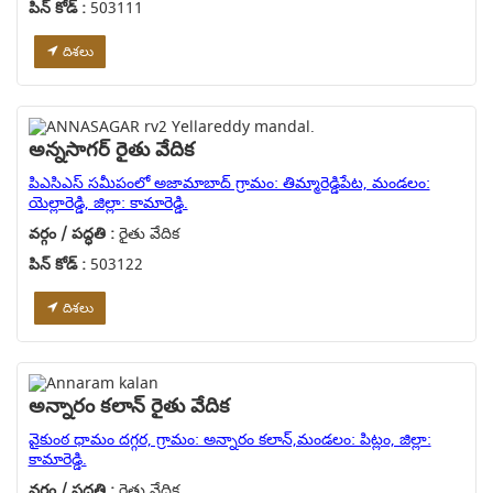
పిన్ కోడ్ :
503111
దిశలు
అన్నసాగర్ రైతు వేదిక
పిఎసిఎస్ సమీపంలో అజామాబాద్ గ్రామం: తిమ్మారెడ్డిపేట, మండలం:
యెల్లారెడ్డి, జిల్లా: కామారెడ్డి.
వర్గం / పద్ధతి :
రైతు వేదిక
పిన్ కోడ్ :
503122
దిశలు
అన్నారం కలాన్ రైతు వేదిక
వైకుంఠ ధామం దగ్గర, గ్రామం: అన్నారం కలాన్,మండలం: పిట్లం, జిల్లా:
కామారెడ్డి.
వర్గం / పద్ధతి :
రైతు వేదిక