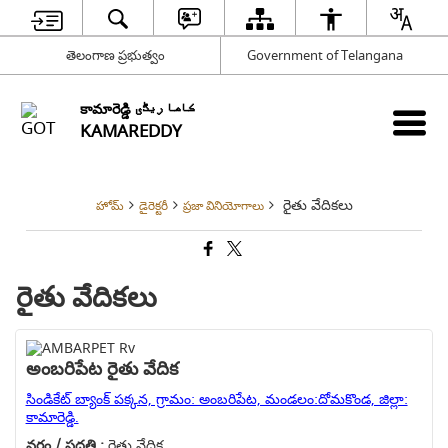
తెలంగాణ ప్రభుత్వం
Government of Telangana
కామారెడ్డి کاما ریڈّی
KAMAREDDY
రైతు వేదికలు
హోమ్
డైరెక్టరీ
ప్రజా వినియోగాలు
రైతు వేదికలు
అంబరిపేట రైతు వేదిక
సిండికేట్ బ్యాంక్ పక్కన, గ్రామం: అంబరిపేట, మండలం:దోమకొండ, జిల్లా:
కామారెడ్డి.
వర్గం / పద్ధతి :
రైతు వేదిక